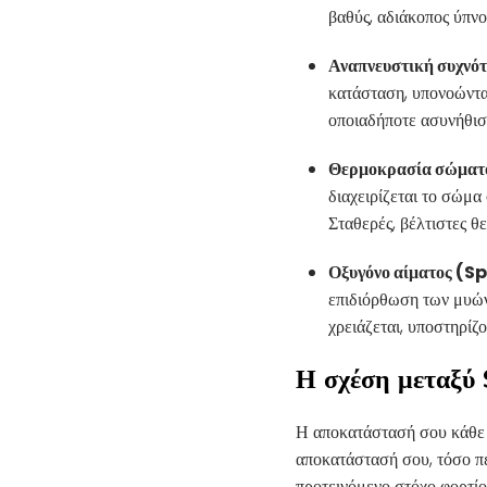
βαθύς, αδιάκοπος ύπν
Αναπνευστική συχνότ
κατάσταση, υπονοώντας
οποιαδήποτε ασυνήθιστ
Θερμοκρασία σώματο
διαχειρίζεται το σώμα
Σταθερές, βέλτιστες θ
Οξυγόνο αίματος (S
επιδιόρθωση των μυών 
χρειάζεται, υποστηρίζ
Η σχέση μεταξύ 
Η αποκατάστασή σου κάθε π
αποκατάστασή σου, τόσο πε
προτεινόμενο στόχο φορτίο