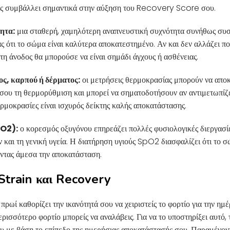
ος συμβάλλει σημαντικά στην αύξηση του Recovery Score σου.
ητα:
μια σταθερή, χαμηλότερη αναπνευστική συχνότητα συνήθως συσχ
 ότι το σώμα είναι καλύτερα αποκατεστημένο. Αν και δεν αλλάζει πο
η άνοδος θα μπορούσε να είναι σημάδι άγχους ή ασθένειας.
ς, καρπού ή δέρματος:
οι μετρήσεις θερμοκρασίας μπορούν να απ
 σου τη θερμορύθμιση και μπορεί να σηματοδοτήσουν αν αντιμετωπίζε
ερμοκρασίες είναι ισχυρός δείκτης καλής αποκατάστασης.
pO2):
ο κορεσμός οξυγόνου επηρεάζει πολλές φυσιολογικές διεργασίε
και τη γενική υγεία. Η διατήρηση υγιούς SpO2 διασφαλίζει ότι το σ
οντας άμεσα την αποκατάσταση.
Strain και Recovery
ρωί καθορίζει την ικανότητά σου να χειριστείς το φορτίο για την η
ρισσότερο φορτίο μπορείς να αναλάβεις. Για να το υποστηρίξει αυτό,
υ με βάση το επίπεδο της ημερήσιας αποκατάστασής σου. Παραμένον