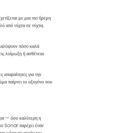
ετίζεται με μια πιο ήρεμη
λύ από νύχτα σε νύχτα,
οκαλύψουν πόσο καλά
ις λοίμωξη ή ασθένεια.
ς απαραίτητες για την
ώμα παίρνει το οξυγόνο που
μέρα — όσο καλύτερη η
 το Sonar παρέχει έναν
τας μέσα σε αυτόν τον