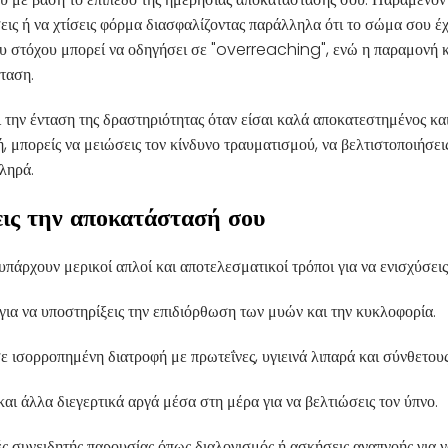
εις ή να χτίσεις φόρμα διασφαλίζοντας παράλληλα ότι το σώμα σου έχ
υ στόχου μπορεί να οδηγήσει σε "overreaching", ενώ η παραμονή 
ταση.
ι την ένταση της δραστηριότητας όταν είσαι καλά αποκατεστημένος κα
, μπορείς να μειώσεις τον κίνδυνο τραυματισμού, να βελτιστοποιήσει
κληρά.
ις την αποκατάστασή σου
υπάρχουν μερικοί απλοί και αποτελεσματικοί τρόποι για να ενισχύσει
ια να υποστηρίξεις την επιδιόρθωση των μυών και την κυκλοφορία.
 ισορροπημένη διατροφή με πρωτεΐνες, υγιεινά λιπαρά και σύνθετου
αι άλλα διεγερτικά αργά μέσα στη μέρα για να βελτιώσεις τον ύπνο.
συνειδητής παρουσίας όπως διαλογισμός ή ασκήσεις αναπνοής για να