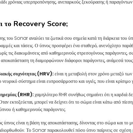
ημάδι χρόνιας υπερπροπόνησης, ανεπαρκούς ξεκούρασης ή παραγόντων
ι το Recovery Score;
ς του Sonar αναλύει τα ζωτικά σου σημεία κατά τη διάρκεια του ύπνο
αμμές και τάσεις. Ο ύπνος προσφέρει ένα σταθερό, ανενόχλητο παρά
ρίς τις διακυμάνσεις από καθημερινούς στρεσογόνους παράγοντες, σ
ν αποκατάσταση τη διαμορφώνουν διάφοροι παράγοντες, ανάμεσά τους
ιακής συχνότητας (HRV):
είναι η μεταβολή στον χρόνο μεταξύ τ
μο νευρικό σύστημα είναι ευπροσάρμοστο και υγιές, που είναι κρίσιμο
 ηρεμίας (RHR):
χαμηλότερο RHR συνήθως σημαίνει ότι η καρδιά δεν
Όταν εκτοξεύεται, μπορεί να δείχνει ότι το σώμα είναι κάτω από πίεσ
ύπνου ή καθημερινούς παράγοντες.
ς ύπνος είναι η βάση της αποκατάστασης, δίνοντας στο σώμα και το 
πιδιορθωθούν. Το Sonar παρακολουθεί πόσο ύπνο παίρνεις σε σχέση 