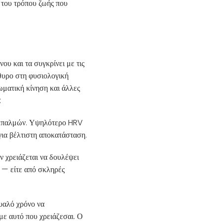
 του τρόπου ζωής που
υ και τα συγκρίνει με τις
θυρο στη φυσιολογική
ωματική κίνηση και άλλες
:
ων παλμών. Υψηλότερο HRV
 για βέλτιστη αποκατάσταση.
 χρειάζεται να δουλέψει
η — είτε από σκληρές
μυαλό χρόνο να
με αυτό που χρειάζεσαι. Ο