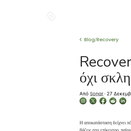
sonar
Blog
Recovery
/
Recover
όχι σκλ
Sonar
Από
27 Δεκεμβ
Η αποκατάσταση δείχνει πό
βάζεις στο επίκεντρο, παίρ