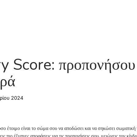
Προϊόν
Σχετικά
Roadmap
Blog
Συχνές
y Score: προπονήσου 
ηρά
ρίου 2024
σο έτοιμο είναι το σώμα σου να αποδώσει και να σηκώσει σωματική 
νεις πιο έξυπνες αποφάσεις για τις προπονήσεις σου, μειώνεις τον κί