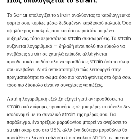
Πώς υπολογίζεται το strain;
Το Sonar υπολογίζει το strain αναλύοντας το καρδιαγγειακό
φορτίο σου, κυρίως μέσω δεδομένων καρδιακού παλμού. Όσο
υψηλότερος ο παλμός σου και όσο περισσότερο μένει
αυξημένος, τόσο περισσότερο strain συσσωρεύεις. Το strain
αυξάνεται λογαριθμικά — δηλαδή είναι πολύ πιο εύκολο να
ανεβάσεις strain σε χαμηλά επίπεδα, αλλά γίνεται
προοδευτικά πιο δύσκολο να προσθέσεις strain όσο το σκορ
σου ανεβαίνει. Αυτό αντικατοπτρίζει πώς λειτουργεί στην
πραγματικότητα το σώμα: όσο πιο κοντά φτάνεις στα όριά σου,
τόσο πιο δύσκολο είναι να συνεχίσεις να πιέζεις.
Αυτή η λογαριθμική εξέλιξη εξηγεί γιατί αν προσθέσεις τα
strain από διάφορες προπονήσεις σε μια μέρα, το σύνολο δεν
ισοδυναμεί με το συνολικό strain της ημέρας σου. Για
παράδειγμα, ένα τρέξιμο μαραθωνίου μπορεί να ανεβάσει το
strain σκορ σου στο 95%, αλλά ένα δεύτερο μαραθώνιο θα
προσέθετε ελάχιστη αύξηση στο συνολικό strain της ημέρας.