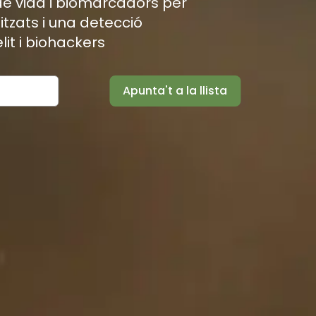
 de vida i biomarcadors per
itzats i una detecció
lit i biohackers
Apunta't a la llista