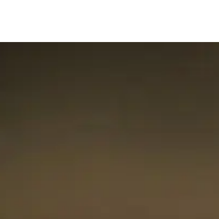
Producte
Sobre nosaltres
Full de ruta
Blog
Preguntes freq