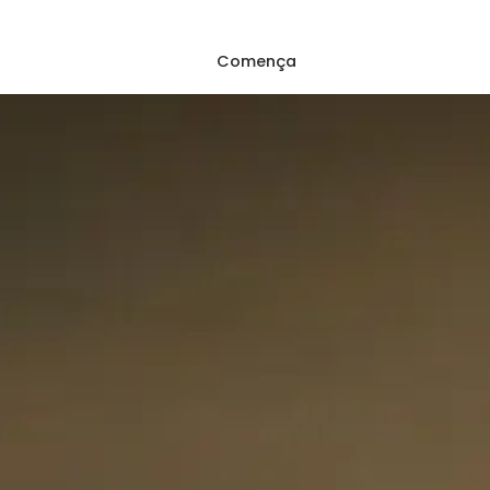
Comença
Iniciar sessió
üents