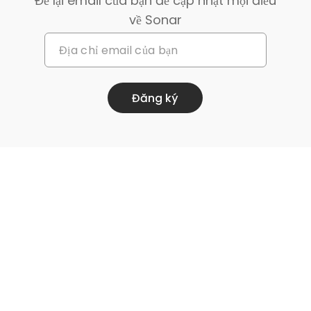
Để lại email của bạn để cập nhật mọi điều
về Sonar
Đăng ký