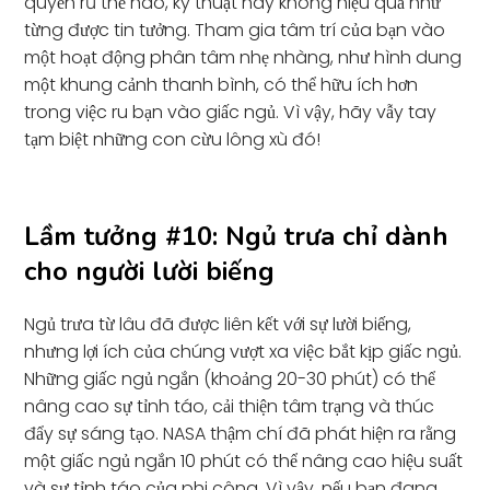
quyến rũ thế nào, kỹ thuật này không hiệu quả như
từng được tin tưởng. Tham gia tâm trí của bạn vào
một hoạt động phân tâm nhẹ nhàng, như hình dung
một khung cảnh thanh bình, có thể hữu ích hơn
trong việc ru bạn vào giấc ngủ. Vì vậy, hãy vẫy tay
tạm biệt những con cừu lông xù đó!
Lầm tưởng #10: Ngủ trưa chỉ dành
cho người lười biếng
Ngủ trưa từ lâu đã được liên kết với sự lười biếng,
nhưng lợi ích của chúng vượt xa việc bắt kịp giấc ngủ.
Những giấc ngủ ngắn (khoảng 20-30 phút) có thể
nâng cao sự tỉnh táo, cải thiện tâm trạng và thúc
đẩy sự sáng tạo. NASA thậm chí đã phát hiện ra rằng
một giấc ngủ ngắn 10 phút có thể nâng cao hiệu suất
và sự tỉnh táo của phi công. Vì vậy, nếu bạn đang