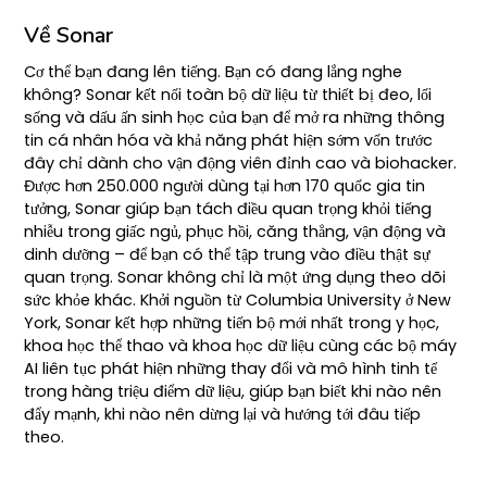
Về Sonar
Cơ thể bạn đang lên tiếng. Bạn có đang lắng nghe
không? Sonar kết nối toàn bộ dữ liệu từ thiết bị đeo, lối
sống và dấu ấn sinh học của bạn để mở ra những thông
tin cá nhân hóa và khả năng phát hiện sớm vốn trước
đây chỉ dành cho vận động viên đỉnh cao và biohacker.
Được hơn 250.000 người dùng tại hơn 170 quốc gia tin
tưởng, Sonar giúp bạn tách điều quan trọng khỏi tiếng
nhiễu trong giấc ngủ, phục hồi, căng thẳng, vận động và
dinh dưỡng – để bạn có thể tập trung vào điều thật sự
quan trọng. Sonar không chỉ là một ứng dụng theo dõi
sức khỏe khác. Khởi nguồn từ Columbia University ở New
York, Sonar kết hợp những tiến bộ mới nhất trong y học,
khoa học thể thao và khoa học dữ liệu cùng các bộ máy
AI liên tục phát hiện những thay đổi và mô hình tinh tế
trong hàng triệu điểm dữ liệu, giúp bạn biết khi nào nên
đẩy mạnh, khi nào nên dừng lại và hướng tới đâu tiếp
theo.