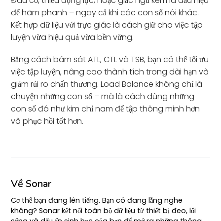
Đau cơ, thiếu động lực, hoặc giấc ngủ kém là dấu hiệu
để hãm phanh – ngay cả khi các con số nói khác.
Kết hợp dữ liệu với trực giác là cách giữ cho việc tập
luyện vừa hiệu quả vừa bền vững.
Bằng cách bám sát ATL, CTL và TSB, bạn có thể tối ưu
việc tập luyện, nâng cao thành tích trong dài hạn và
giảm rủi ro chấn thương. Load Balance không chỉ là
chuyện những con số – mà là cách dùng những
con số đó như kim chỉ nam để tập thông minh hơn
và phục hồi tốt hơn.
Về Sonar
Cơ thể bạn đang lên tiếng. Bạn có đang lắng nghe
không? Sonar kết nối toàn bộ dữ liệu từ thiết bị đeo, lối
sống và dấu ấn sinh học của bạn để mở ra những thông