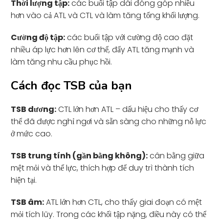
Thời lượng tập:
các buổi tập dài đóng góp nhiều
hơn vào cả ATL và CTL và làm tăng tổng khối lượng.
Cường độ tập:
các buổi tập với cường độ cao đặt
nhiều áp lực hơn lên cơ thể, đẩy ATL tăng mạnh và
làm tăng nhu cầu phục hồi.
Cách đọc TSB của bạn
TSB dương:
CTL lớn hơn ATL – dấu hiệu cho thấy cơ
thể đã được nghỉ ngơi và sẵn sàng cho những nỗ lực
ở mức cao.
TSB trung tính (gần bằng không):
cân bằng giữa
mệt mỏi và thể lực, thích hợp để duy trì thành tích
hiện tại.
TSB âm:
ATL lớn hơn CTL, cho thấy giai đoạn có mệt
mỏi tích lũy. Trong các khối tập nặng, điều này có thể