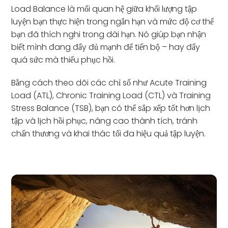
Load Balance là mối quan hệ giữa khối lượng tập
luyện bạn thực hiện trong ngắn hạn và mức độ cơ thể
bạn đã thích nghi trong dài hạn. Nó giúp bạn nhận
biết mình đang đẩy đủ mạnh để tiến bộ – hay đẩy
quá sức mà thiếu phục hồi.
Bằng cách theo dõi các chỉ số như Acute Training
Load (ATL), Chronic Training Load (CTL) và Training
Stress Balance (TSB), bạn có thể sắp xếp tốt hơn lịch
tập và lịch hồi phục, nâng cao thành tích, tránh
chấn thương và khai thác tối đa hiệu quả tập luyện.