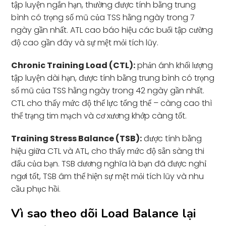
tập luyện ngắn hạn, thường được tính bằng trung
bình có trọng số mũ của TSS hằng ngày trong 7
ngày gần nhất. ATL cao báo hiệu các buổi tập cường
độ cao gần đây và sự mệt mỏi tích lũy.
Chronic Training Load (CTL):
phản ánh khối lượng
tập luyện dài hạn, được tính bằng trung bình có trọng
số mũ của TSS hằng ngày trong 42 ngày gần nhất.
CTL cho thấy mức độ thể lực tổng thể – càng cao thì
thể trạng tim mạch và cơ xương khớp càng tốt.
Training Stress Balance (TSB):
được tính bằng
hiệu giữa CTL và ATL, cho thấy mức độ sẵn sàng thi
đấu của bạn. TSB dương nghĩa là bạn đã được nghỉ
ngơi tốt, TSB âm thể hiện sự mệt mỏi tích lũy và nhu
cầu phục hồi.
Vì sao theo dõi Load Balance lại