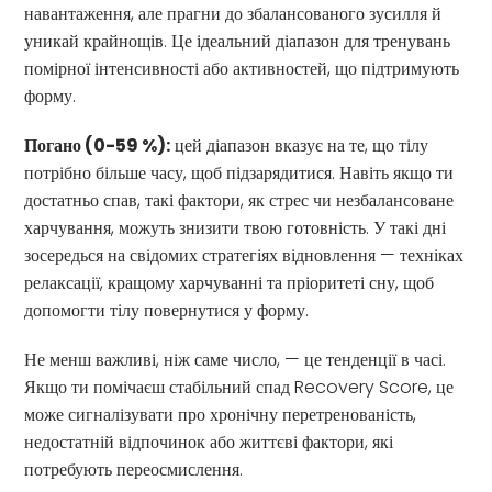
навантаження, але прагни до збалансованого зусилля й
уникай крайнощів. Це ідеальний діапазон для тренувань
помірної інтенсивності або активностей, що підтримують
форму.
Погано (0-59 %):
цей діапазон вказує на те, що тілу
потрібно більше часу, щоб підзарядитися. Навіть якщо ти
достатньо спав, такі фактори, як стрес чи незбалансоване
харчування, можуть знизити твою готовність. У такі дні
зосередься на свідомих стратегіях відновлення — техніках
релаксації, кращому харчуванні та пріоритеті сну, щоб
допомогти тілу повернутися у форму.
Не менш важливі, ніж саме число, — це тенденції в часі.
Якщо ти помічаєш стабільний спад Recovery Score, це
може сигналізувати про хронічну перетренованість,
недостатній відпочинок або життєві фактори, які
потребують переосмислення.