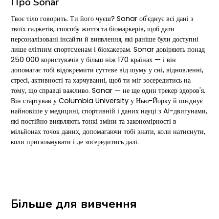
Про Sonar
Твоє тіло говорить. Ти його чуєш? Sonar об'єднує всі дані з
твоїх гаджетів, способу життя та біомаркерів, щоб дати
персоналізовані інсайти й виявлення, які раніше були доступні
лише елітним спортсменам і біохакерам. Sonar довіряють понад
250 000 користувачів у більш ніж 170 країнах — і він
допомагає тобі відокремити суттєве від шуму у сні, відновленні,
стресі, активності та харчуванні, щоб ти міг зосередитись на
тому, що справді важливо. Sonar — не ще один трекер здоров'я.
Він стартував у Columbia University у Нью-Йорку й поєднує
найновіше у медицині, спортивній і даних науці з AI-двигунами,
які постійно виявляють тонкі зміни та закономірності в
мільйонах точок даних, допомагаючи тобі знати, коли натиснути,
коли пригальмувати і де зосередитись далі.
Більше для вивчення