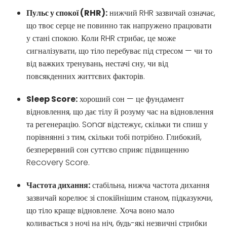
Пульс у спокої (RHR):
нижчий RHR зазвичай означає,
що твоє серце не повинно так напружено працювати
у стані спокою. Коли RHR стрибає, це може
сигналізувати, що тіло перебуває під стресом — чи то
від важких тренувань, нестачі сну, чи від
повсякденних життєвих факторів.
Sleep Score:
хороший сон — це фундамент
відновлення, що дає тілу й розуму час на відновлення
та регенерацію. Sonar відстежує, скільки ти спиш у
порівнянні з тим, скільки тобі потрібно. Глибокий,
безперервний сон суттєво сприяє підвищенню
Recovery Score.
Частота дихання:
стабільна, нижча частота дихання
зазвичай корелює зі спокійнішим станом, підказуючи,
що тіло краще відновлене. Хоча воно мало
коливається з ночі на ніч, будь-які незвичні стрибки