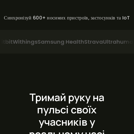
Синхронізуй 600+ носимих пристроїв, застосунків та IoT
Withings
Samsung Health
Strava
Ultrahuman
Pel
Тримай руку на
пульсі своїх
учасників у
реальному часі