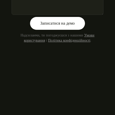
Записатися на демо
Надсилаючи, ти погоджуєшся з нашими
Умови
користування
і
Політика конфіденційності
.