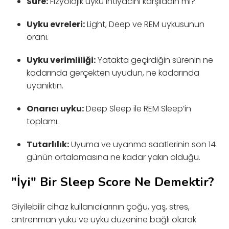
Süre:
Fizyolojik uyku ihtiyacını karşıladın mı?
Uyku evreleri:
Light, Deep ve REM uykusunun
oranı.
Uyku verimliliği:
Yatakta geçirdiğin sürenin ne
kadarında gerçekten uyudun, ne kadarında
uyanıktın.
Onarıcı uyku:
Deep Sleep ile REM Sleep’in
toplamı.
Tutarlılık:
Uyuma ve uyanma saatlerinin son 14
günün ortalamasına ne kadar yakın olduğu.
"İyi" Bir Sleep Score Ne Demektir?
Giyilebilir cihaz kullanıcılarının çoğu, yaş, stres,
antrenman yükü ve uyku düzenine bağlı olarak