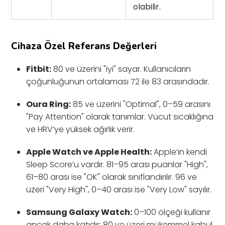
olabilir.
Cihaza Özel Referans Değerleri
Fitbit:
80 ve üzerini "iyi" sayar. Kullanıcıların
çoğunluğunun ortalaması 72 ile 83 arasındadır.
Oura Ring:
85 ve üzerini "Optimal", 0–59 arasını
"Pay Attention" olarak tanımlar. Vücut sıcaklığına
ve HRV’ye yüksek ağırlık verir.
Apple Watch ve Apple Health:
Apple’ın kendi
Sleep Score’u vardır. 81–95 arası puanlar "High",
61–80 arası ise "OK" olarak sınıflandırılır. 96 ve
üzeri "Very High", 0–40 arası ise "Very Low" sayılır.
Samsung Galaxy Watch:
0–100 ölçeği kullanır
ancak daha katıdır; 80 ve üzeri mükemmel kabul