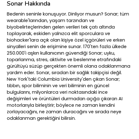
Sonar Hakkında
Bedenin seninle konuşuyor. Dinliyor musun? Sonar; tüm
wearable'larından, yaşam tarzından ve
biyobelirteçlerinden gelen verileri tek çatı altında
toplayarak, eskiden yalnızca elit sporculara ve
biohacker'lara açık olan kişiye özel içgörüleri ve erken
sinyalleri senin de erişimine sunar. 170'ten fazla ülkede
250.000'i aşkın kullanıcının güvendiği Sonar; uyku,
toparlanma, stres, aktivite ve beslenme etrafındaki
gürültüyü süzüp gerçekten önemli olana odaklanmana
yardım eder. Sonar, sıradan bir sağlık takipçisi değil.
New York'taki Columbia University'den çıkan Sonar;
tıbbın, spor biliminin ve veri biliminin en güncel
bulgularını, milyonlarca veri noktasındaki ince
değişimleri ve örüntüleri durmadan açığa çıkaran AI
motorlarıyla birleştirir; böylece ne zaman kendini
zorlayacağını, ne zaman duracağını ve sırada neye
odaklanman gerektiğini bilirsin.