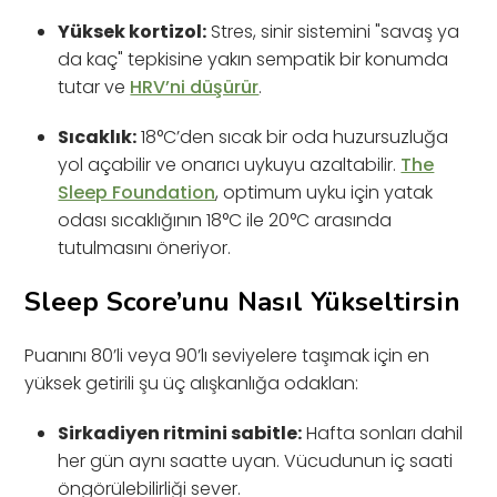
Yüksek kortizol:
Stres, sinir sistemini "savaş ya
da kaç" tepkisine yakın sempatik bir konumda
tutar ve
HRV’ni düşürür
.
Sıcaklık:
18°C’den sıcak bir oda huzursuzluğa
yol açabilir ve onarıcı uykuyu azaltabilir.
The
Sleep Foundation
, optimum uyku için yatak
odası sıcaklığının 18°C ile 20°C arasında
tutulmasını öneriyor.
Sleep Score’unu Nasıl Yükseltirsin
Puanını 80’li veya 90’lı seviyelere taşımak için en
yüksek getirili şu üç alışkanlığa odaklan:
Sirkadiyen ritmini sabitle:
Hafta sonları dahil
her gün aynı saatte uyan. Vücudunun iç saati
öngörülebilirliği sever.