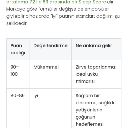
ortalama 72 ile 83 arasında bir Sleep Score
alır.
Markaya göre formüller değişse de en popüler
giyilebilir cihazlarda "iyi" puanın standart dağılımı şu
şekildedir:
Puan
Değerlendirme
Ne anlama gelir
aralığı
90–
Mükemmel
Zirve toparlanma;
100
ideal uyku
mimarisi.
80–89
İyi
Sağlam bir
dinlenme; sağlıklı
yetişkinlerin
çoğunun
hedeflemesi