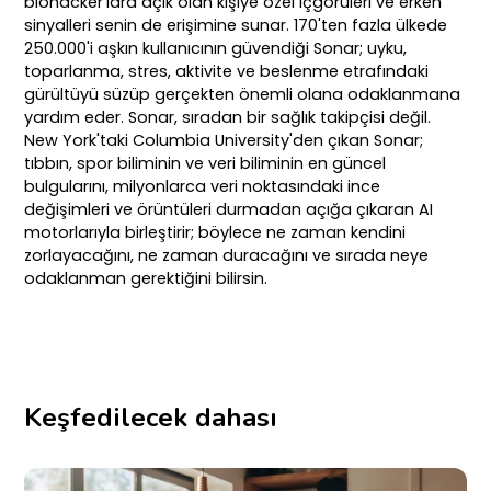
biohacker'lara açık olan kişiye özel içgörüleri ve erken
sinyalleri senin de erişimine sunar. 170'ten fazla ülkede
250.000'i aşkın kullanıcının güvendiği Sonar; uyku,
toparlanma, stres, aktivite ve beslenme etrafındaki
gürültüyü süzüp gerçekten önemli olana odaklanmana
yardım eder. Sonar, sıradan bir sağlık takipçisi değil.
New York'taki Columbia University'den çıkan Sonar;
tıbbın, spor biliminin ve veri biliminin en güncel
bulgularını, milyonlarca veri noktasındaki ince
değişimleri ve örüntüleri durmadan açığa çıkaran AI
motorlarıyla birleştirir; böylece ne zaman kendini
zorlayacağını, ne zaman duracağını ve sırada neye
odaklanman gerektiğini bilirsin.
Keşfedilecek dahası