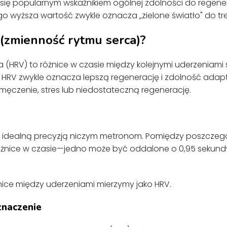
 się popularnym wskaźnikiem ogólnej zdolności do regener
ego wyższa wartość zwykle oznacza „zielone światło" do t
(zmienność rytmu serca)?
 (HRV) to różnice w czasie między kolejnymi uderzeniami 
HRV zwykle oznacza lepszą regenerację i zdolność adaptac
czenie, stres lub niedostateczną regenerację.
 z idealną precyzją niczym metronom. Pomiędzy poszczeg
różnice w czasie—jedno może być oddalone o 0,95 sekundy,
nice między uderzeniami mierzymy jako HRV.
naczenie