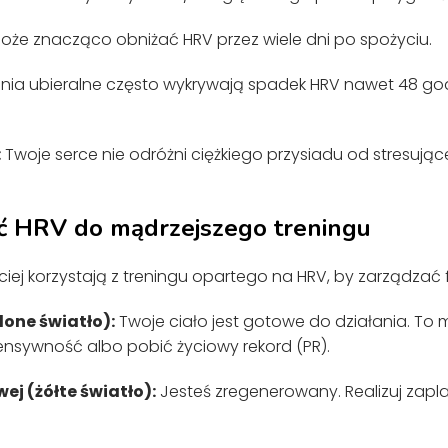
oże znacząco obniżać HRV przez wiele dni po spożyciu.
nia ubieralne często wykrywają spadek HRV nawet 48 go
:
Twoje serce nie odróżni ciężkiego przysiadu od stresują
ć HRV do mądrzejszego treningu
iej korzystają z treningu opartego na HRV, by zarządzać 
lone światło):
Twoje ciało jest gotowe do działania. To 
ensywność albo pobić życiowy rekord (PR).
wej (żółte światło):
Jesteś zregenerowany. Realizuj zap