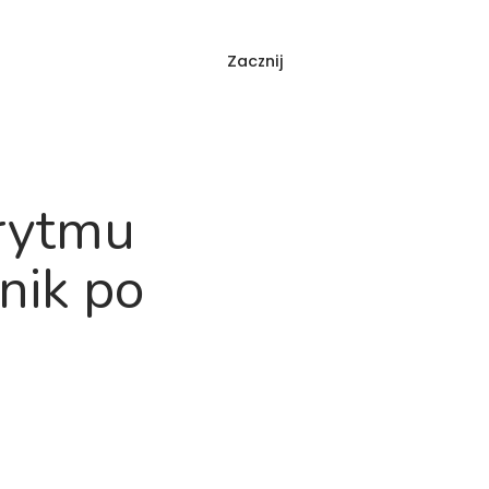
Zacznij
Zaloguj się
og
FAQ
rytmu
nik po