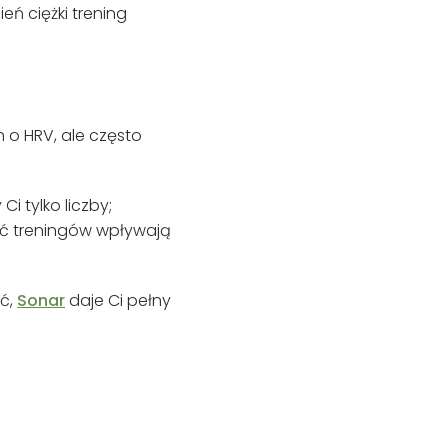
eń ciężki trening
o HRV, ale często
i tylko liczby;
ość treningów wpływają
ić,
Sonar
daje Ci pełny