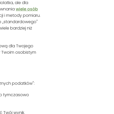
latka, ale dla
równania
wiele osób
cji i metody pomiaru.
go „standardowego"
iele bardziej niż
zową dla Twojego
ę w Twoim osobistym
icznych podatków":
sób tymczasowo
ć Twój wynik.