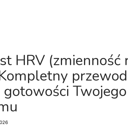
Produkt
O nas
Plan rozwoju
Bl
st HRV (zmienność 
 Kompletny przewod
 gotowości Twojego
zmu
2026