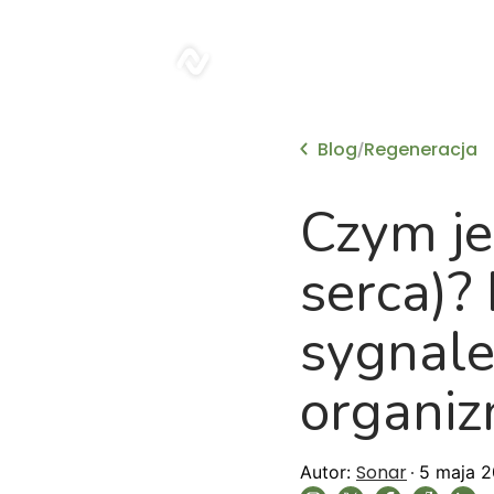
sonar
Blog
Regeneracja
/
Czym je
serca)?
sygnale
organi
Sonar
Autor:
5 maja 