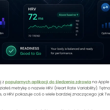
j z
popularnych aplikacji do śledzenia zdrowia
na Apple 
ałeś metrykę o nazwie HRV (Heart Rate Variability). Tętno 
e, a HRV pokazuje coś o wiele bardziej znaczącego: jak T