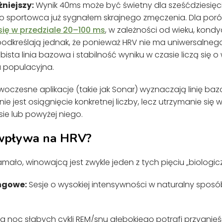
niejszy:
Wynik 40ms może być świetny dla sześćdziesięcio
o sportowca już sygnałem skrajnego zmęczenia. Dla po
się w przedziale 20–100 ms
, w zależności od wieku, kondy
 podkreślają jednak, że ponieważ HRV nie ma uniwersalne
ista linia bazowa i stabilność wyniku w czasie liczą się o w
a populacyjna.
oczesne aplikacje (takie jak Sonar) wyznaczają linię ba
ie jest osiągnięcie konkretnej liczby, lecz utrzymanie si
ie lub powyżej niego.
 wpływa na HRV?
łamało, winowajcą jest zwykle jeden z tych pięciu „biolog
ngowe:
Sesje o wysokiej intensywności w naturalny spo
a noc słabych cykli REM/snu głębokiego potrafi przygnieś