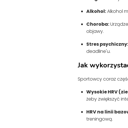
Alkohol:
Alkohol m
Choroba:
Urządze
objawy.
Stres psychiczny
deadline'u.
Jak wykorzysta
Sportowcy coraz częśc
Wysokie HRV (zie
żeby zwiększyć int
HRV na linii bazo
treningową.