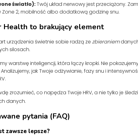
wone światło):
Twój układ nerwowy jest przeciążony. Zami
w Zone 2, mobilność albo dodatkową godzinę snu.
 Health to brakujący element
art urządzenia świetnie sobie radzą ze
zbieraniem
danych 
ych silosach.
 warstwę inteligencji, która łączy kropki. Nie pokazujemy C
. Analizujemy, jak Twoje odżywianie, fazy snu i intensywn
RV.
dę zrozumieć, co napędza Twoje HRV, a nie tylko je śledz
ich danych.
dawane pytania (FAQ)
st zawsze lepsze?