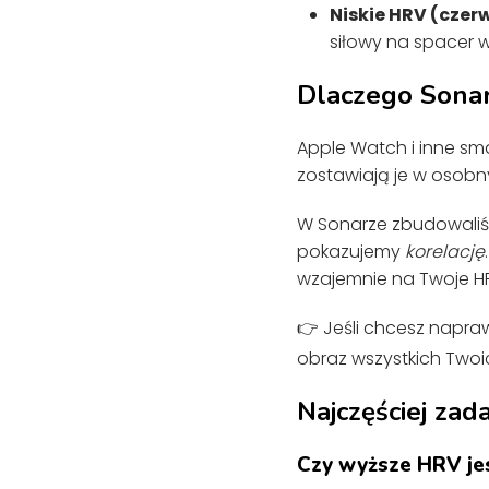
Niskie HRV (czer
siłowy na spacer 
Dlaczego Sonar
Apple Watch i inne sm
zostawiają je w osobn
W Sonarze zbudowaliśmy
pokazujemy
korelację
wzajemnie na Twoje H
👉 Jeśli chcesz napraw
obraz wszystkich Two
Najczęściej za
Czy wyższe HRV je