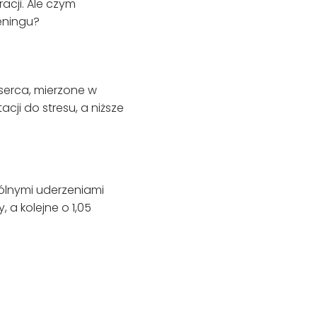
acji. Ale czym
reningu?
serca, mierzone w
ji do stresu, a niższe
ólnymi uderzeniami
 a kolejne o 1,05