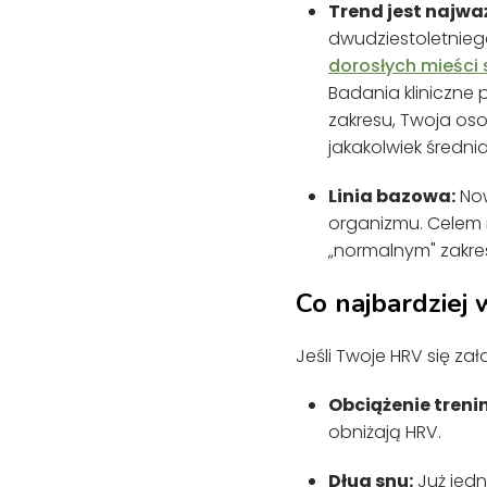
Trend jest najważ
dwudziestoletnieg
dorosłych mieści 
Badania kliniczne
zakresu, Twoja osob
jakakolwiek średni
Linia bazowa:
Now
organizmu. Celem n
„normalnym" zakres
Co najbardziej
Jeśli Twoje HRV się za
Obciążenie treni
obniżają HRV.
Dług snu:
Już jedn