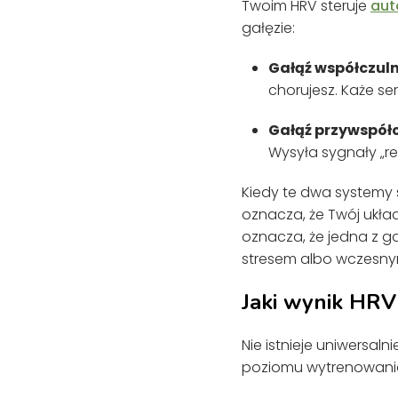
Twoim HRV steruje
aut
gałęzie:
Gałąź współczuln
chorujesz. Każe ser
Gałąź przywspółc
Wysyła sygnały „re
Kiedy te dwa systemy 
oznacza, że Twój układ
oznacza, że jedna z g
stresem albo wczesny
Jaki wynik HRV 
Nie istnieje uniwersaln
poziomu wytrenowani