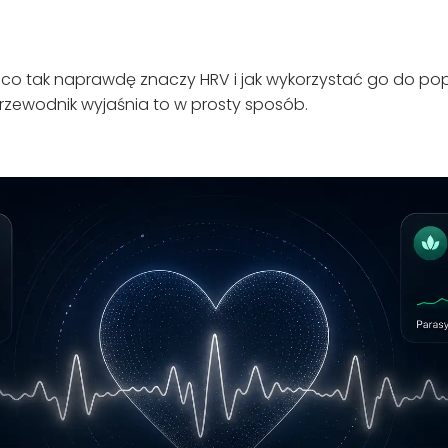
ę, co tak naprawdę znaczy HRV i jak wykorzystać go do po
 przewodnik wyjaśnia to w prosty sposób.