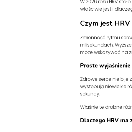
W 2026 roku HRV stało
właściwie jest i dlacz
Czym jest HRV 
Zmienność rytmu serca
milisekundach. Wyższe 
może wskazywać na zmę
Proste wyjaśnienie
Zdrowe serce nie bije
występują niewielkie 
sekundy.
Właśnie te drobne róż
Dlaczego HRV ma z