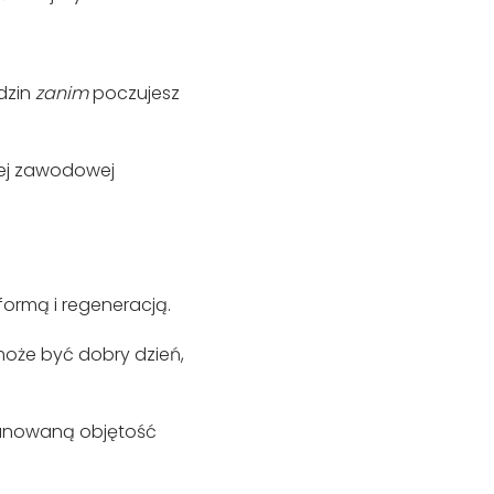
dzin
zanim
poczujesz
cej zawodowej
formą i regeneracją.
może być dobry dzień,
lanowaną objętość