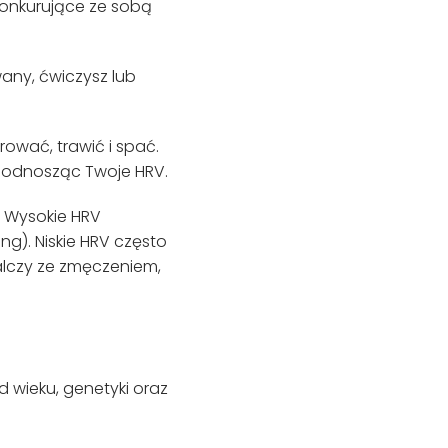
 konkurujące ze sobą
wany, ćwiczysz lub
ować, trawić i spać.
 podnosząc Twoje HRV.
. Wysokie HRV
ng). Niskie HRV często
alczy ze zmęczeniem,
od wieku, genetyki oraz