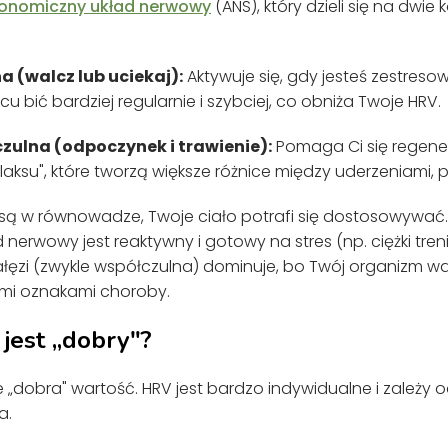
onomiczny układ nerwowy
(ANS), który dzieli się na dwie
a (walcz lub uciekaj):
Aktywuje się, gdy jesteś zestreso
cu bić bardziej regularnie i szybciej, co obniża Twoje HRV.
zulna (odpoczynek i trawienie):
Pomaga Ci się regener
laksu", które tworzą większe różnice między uderzeniami,
są w równowadze, Twoje ciało potrafi się dostosowywać
 nerwowy jest reaktywny i gotowy na stres (np. ciężki treni
ałęzi (zwykle współczulna) dominuje, bo Twój organizm w
mi oznakami choroby.
jest „dobry"?
ie „dobra" wartość. HRV jest bardzo indywidualne i zależy 
a.