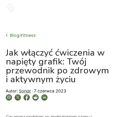
sonar
Blog
Fitness
/
Jak włączyć ćwiczenia w
napięty grafik: Twój
przewodnik po zdrowym
i aktywnym życiu
Sonar
Autor:
7 czerwca 2023
Czy masz problem ze znalezieniem czasu i