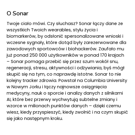
O Sonar
Twoje ciało mówi. Czy słuchasz? Sonar łączy dane ze
wszystkich Twoich wearables, stylu życia i
biomarkerów, by odsłonić spersonalizowane wnioski i
wczesne sygnały, które dotąd były zarezerwowane dla
zawodowych sportowców i biohackerów. Zaufało mu
już ponad 250 000 użytkowników w ponad 170 krajach
– Sonar pomaga przebić się przez szum wokół snu,
regeneracji, stresu, aktywności i odżywiania, byś mógł
skupić się na tym, co naprawdę istotne. Sonar to nie
kolejny tracker zdrowia. Powstał na Columbia University
w Nowym Jorku i łączy najnowsze osiągnięcia
medycyny, nauk o sporcie i analizy danych z silnikami
AI, które bez przerwy wychwytują subtelne zmiany i
wzorce w milionach punktów danych – dzięki czemu
wiesz, kiedy przyspieszyć, kiedy zwolnić i na czym skupić
się jako następnym kroku.