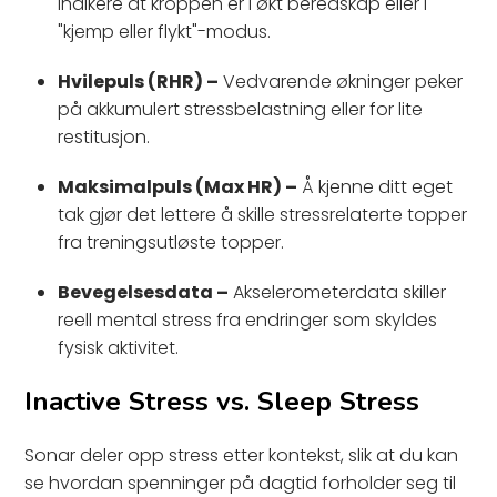
indikere at kroppen er i økt beredskap eller i
"kjemp eller flykt"-modus.
Hvilepuls (RHR) –
Vedvarende økninger peker
på akkumulert stressbelastning eller for lite
restitusjon.
Maksimalpuls (Max HR) –
Å kjenne ditt eget
tak gjør det lettere å skille stressrelaterte topper
fra treningsutløste topper.
Bevegelsesdata –
Akselerometerdata skiller
reell mental stress fra endringer som skyldes
fysisk aktivitet.
Inactive Stress vs. Sleep Stress
Sonar deler opp stress etter kontekst, slik at du kan
se hvordan spenninger på dagtid forholder seg til