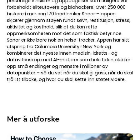
personlige innsikter og oppdagelser som tidligere var
forbeholdt eliteutøvere og biohackere. Over 250 000
brukere i mer enn 170 land bruker Sonar – appen
skjærer gjennom støyen rundt søvn, restitusjon, stress,
aktivitet og kosthold, slik at du kan rette
oppmerksomheten mot det som faktisk betyr noe.
Sonar er ikke bare nok en helse-tracker. Appen har sitt
utspring fra Columbia University i New York og
kombinerer det nyeste innen medisin, idretts- og
datavitenskap med AI-motorer som hele tiden plukker
opp små endringer og mønstre i millioner av
datapunkter – så du vet når du skal gi gass, når du skal
trå litt tilbake, og hvor du skal sette inn støtet videre.
Mer å utforske