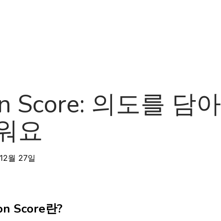
제품
소개
로드맵
블로그
자
ion Score: 의도를 
워요
12월 27일
ion Score란?