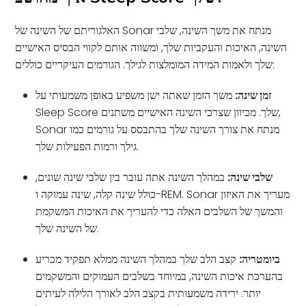
האלגוריתם של השינה של Sonar מנתח את משך השינה, שלבי
השינה, האיכות והעקביות שלך, ומשווה אותם לקווי הבסיס האישיים
שלך ולאמות המידה המומלצות לגילך. הגורמים העיקריים כוללים:
זמן שינה:
משך הזמן שאתה ישן משפיע באופן משמעותי על
Sleep Score שלך. מכיוון שצרכי השינה האישיים משתנים,
Sonar מנתח את צורך השינה שלך בהתבסס על גורמים כמו
גילך ורמות הפעילות שלך.
שלבי שינה:
במהלך השינה אתה עובר בין שלבי שינה שונים,
כולל שינה קלה, שינה עמוקה ו-REM. Sonar מעריך את האיזון
והמשך של השלבים האלה כדי להעריך את האיכות המשקמת
של השינה שלך.
ביומטריה:
קצב הלב שלך במהלך השינה ממלא תפקיד מכריע
בהערכת איכות השינה, במיוחד בשלבים העמוקים והמשקמים
יותר. ירידה משמעותית בקצב הלב לאורך הלילה לעיתים