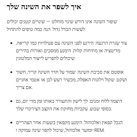
איך לשפר את השינה שלך
שיפור השינה אינו דורש שינוי מוחלט — שינויים קטנים יכולים
לעשות הבדל גדול. הנה כמה טיפים להתחיל:
צור שגרת הרגעה: הירגע לפני השינה עם פעילויות כמו קריאה,
מדיטציה או מתיחות קלות. הימנע ממסכים ואורות בהירים
שיכולים להפריע לייצור המלטונין.
אופטם את סביבת השינה: שמור על חדר השינה קריר, חשוך
ושקט. שקול וילונות האפלה, מכשיר רעש לבן או אטמי אוזניים
אם צריך.
היצמד ללוח זמנים: לך לישון והתעורר באותו זמן מדי יום, גם
בסופי שבוע. עקביות מחזקת את הקצב הצירקדי שלך.
הגבל קפאין ואלכוהול: הימנע מקפאין בשעות אחר הצהריים
ומזער אלכוהול, שיכול להפר שינה עמוקה ו-REM.