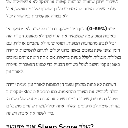
לשיפור. ייתכן שחווית הפרעות קטנות או חלוקה לא אופטימלית של
שלבי השינה. הטווח הזה מצביע על כך שהגוף שלך מתאושש, אבל
לא בצורה אפקטיבית כמו שהיה יכול.
ירוד (0-59%):
ציון נמוך משקף בדרך כלל שינה לא מספקת או
באיכות נמוכה, מה שמשאיר את הגוף שלך לא מאופס. הטווח הזה
יכול לנבוע מהפרעות תכופות, דפוסי שינה לא עקביים או לחץ. עם
הזמן, ציוני שינה נמוכים באופן כרוני יכולים לתרום לתשישות, לירידה
בצלילות מנטלית ולשלל בעיות בריאות. אם אתה רואה ציונים נמוכים
באופן עקבי, חשוב לטפל בשורש הבעיה כדי למנוע הצטברות עייפות
לאורך זמן.
חשובות לא פחות מהציון עצמו הן המגמות לאורך זמן. מגמת ירידה
עקבית ב-Sleep Score יכולה להדגיש את הצורך בהתאמות, כמו
טיפול בהפרעות, שיפור היגיינת שינה או הערכה מחדש של השגרה.
בעזרת שימת לב לדפוסים האלה, אתה יכול לעשות שינויים מושכלים
כדי לשפר את איכות השינה.
איך מחושב Sleep Score שלך?