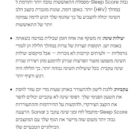
מסמלת התאוששות טובה יותר ותורמת ל-Sleep Score גבוה
יותר. באופן דומה, שונות מוגברת בקצב הלב (HRV) במהלך
השינה יכולה להצביע על כך שהגוף שלך הגיע לרמה עמוקה
יותר של התאוששות.
יעילות שינה:
זה משקף את אחוז הזמן שבילית במיטה כשאתה
באמת ישן. תקופות קצרות של ערות במהלך הלילה הן לגמרי
נורמליות — ולעיתים קרובות לא נזכרות — אבל מיקסום יעילות
השינה משמעו מזעור הפרעות שניתן להימנע מהן ויצירת שגרת
שינה עקבית. ככל שיעילות השינה גבוהה יותר, כך הלילה היה
רגוע ורציף יותר.
עקביות:
ללכת לישון ולהתעורר באותן שעות מדי יום עוזר לווסת
את השעון הפנימי שלך. דפוסי שינה לא עקביים יכולים להפר
את הקצב הצירקדי, ולהקשות על ההירדמות וההתעוררות
הרעננה. Sonar מתגמל לוח זמני שינה עקבי ב-Sleep Score
גבוה יותר משום שזה מיישר את הגוף שלך עם המקצבים
הביולוגיים הטבעיים שלו.