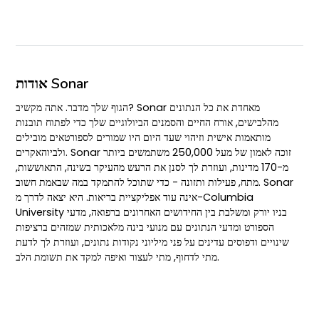
אודות Sonar
הגוף שלך מדבר. אתה מקשיב? Sonar מאחדת את כל הנתונים
מהלבישים, אורח החיים והסמנים הביולוגיים שלך כדי לפתוח תובנות
מותאמות אישית וזיהוי שעד היום היו שמורים לספורטאים מובילים
ולביוהאקרים. Sonar זוכה לאמון של מעל 250,000 משתמשים ביותר
מ-170 מדינות, ועוזרת לך לסנן את הרעש מהעיקר בשינה, התאוששות,
מתח, פעילות ותזונה - כדי שתוכל להתמקד במה שבאמת חשוב. Sonar
אינה עוד אפליקציית בריאות. היא יצאה לדרך מ-Columbia
University בניו יורק ומשלבת בין החידושים האחרונים ברפואה, מדעי
הספורט ומדעי הנתונים עם מנועי בינה מלאכותית שמזהים ברציפות
שינויים ודפוסים עדינים על פני מיליוני נקודות נתונים, ועוזרת לך לדעת
מתי לדחוף, מתי לעצור ואיפה למקד את תשומת הלב.