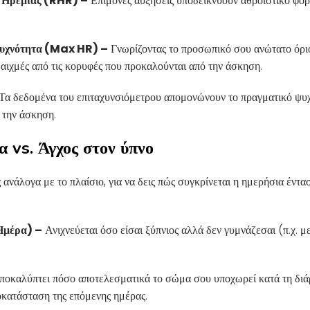
 Ηρεμίας (RHR) –
Επίμονες αυξήσεις υποδεικνύουν αθροιστικό φορ
Συχνότητα (Max HR) –
Γνωρίζοντας το προσωπικό σου ανώτατο όριο 
 αιχμές από τις κορυφές που προκαλούνται από την άσκηση.
Τα δεδομένα του επιταχυνσιόμετρου απομονώνουν το πραγματικό ψυχι
 την άσκηση.
α vs. Άγχος στον ύπνο
ανάλογα με το πλαίσιο, για να δεις πώς συγκρίνεται η ημερήσια έντα
Ημέρα) –
Ανιχνεύεται όσο είσαι ξύπνιος αλλά δεν γυμνάζεσαι (π.χ. μ
οκαλύπτει πόσο αποτελεσματικά το σώμα σου υποχωρεί κατά τη διάρκ
οκατάσταση της επόμενης ημέρας.