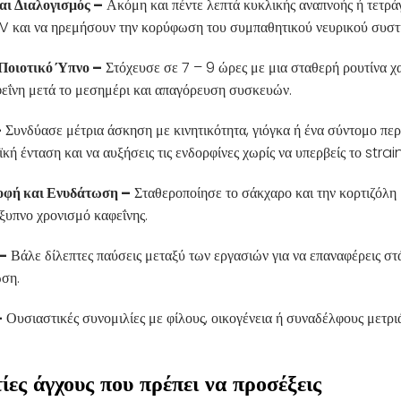
αι Διαλογισμός –
Ακόμη και πέντε λεπτά κυκλικής αναπνοής ή τετρ
V και να ηρεμήσουν την κορύφωση του συμπαθητικού νευρικού συστ
Ποιοτικό Ύπνο –
Στόχευσε σε 7 – 9 ώρες με μια σταθερή ρουτίνα 
εΐνη μετά το μεσημέρι και απαγόρευση συσκευών.
–
Συνδύασε μέτρια άσκηση με κινητικότητα, γιόγκα ή ένα σύντομο περ
κή ένταση και να αυξήσεις τις ενδορφίνες χωρίς να υπερβείς το strain
οφή και Ενυδάτωση –
Σταθεροποίησε το σάκχαρο και την κορτιζόλη 
ξυπνο χρονισμό καφεΐνης.
–
Βάλε δίλεπτες παύσεις μεταξύ των εργασιών για να επαναφέρεις στ
ωση.
–
Ουσιαστικές συνομιλίες με φίλους, οικογένεια ή συναδέλφους μετρι
ίες άγχους που πρέπει να προσέξεις