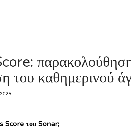
Προϊόν
Σχετικά
Roadmap
Blog
Συχνές
Score: παρακολούθηση
ση του καθημερινού ά
 2025
ss Score του Sonar;