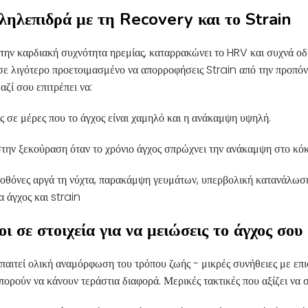
ληλεπιδρά με τη Recovery και το Strain
ι την καρδιακή συχνότητα ηρεμίας, καταρρακώνει το HRV και συχνά 
 σε λιγότερο προετοιμασμένο να απορροφήσεις Strain από την προπ
ζί σου επιτρέπει να:
ς σε μέρες που το άγχος είναι χαμηλό και η ανάκαμψη υψηλή.
στην ξεκούραση όταν το χρόνιο άγχος σπρώχνει την ανάκαμψη στο κόκ
 (οθόνες αργά τη νύχτα, παρακάμψη γευμάτων, υπερβολική κατανάλωσ
 άγχος και strain
ι σε στοιχεία για να μειώσεις το άγχος σου
παιτεί ολική αναμόρφωση του τρόπου ζωής - μικρές συνήθειες με επ
ορούν να κάνουν τεράστια διαφορά. Μερικές τακτικές που αξίζει να σ