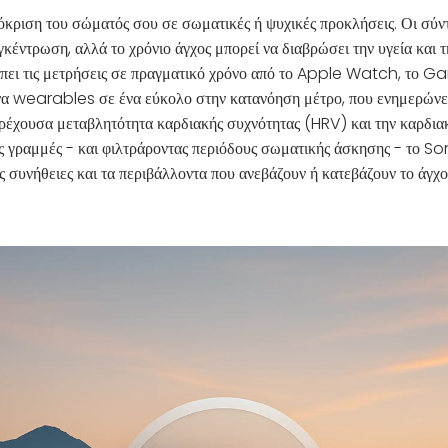
πόκριση του σώματός σου σε σωματικές ή ψυχικές προκλήσεις. Οι σύ
γκέντρωση, αλλά το χρόνιο άγχος μπορεί να διαβρώσει την υγεία και 
ει τις μετρήσεις σε πραγματικό χρόνο από το Apple Watch, το Ga
να wearables σε ένα εύκολο στην κατανόηση μέτρο, που ενημερώνετα
τρέχουσα μεταβλητότητα καρδιακής συχνότητας (HRV) και την καρδια
ς γραμμές - και φιλτράροντας περιόδους σωματικής άσκησης - το So
τις συνήθειες και τα περιβάλλοντα που ανεβάζουν ή κατεβάζουν το άγχο