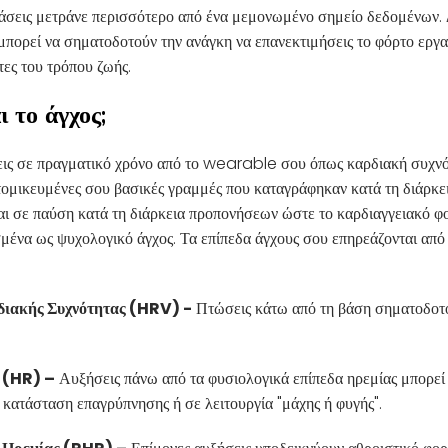
τάσεις μετράνε περισσότερο από ένα μεμονωμένο σημείο δεδομένων. 
ορεί να σηματοδοτούν την ανάγκη να επανεκτιμήσεις το φόρτο εργασ
ες του τρόπου ζωής.
 το άγχος;
ις σε πραγματικό χρόνο από το wearable σου όπως καρδιακή συχνό
ξατομικευμένες σου βασικές γραμμές που καταγράφηκαν κατά τη διάρκ
αι σε παύση κατά τη διάρκεια προπονήσεων ώστε το καρδιαγγειακό φ
σμένα ως ψυχολογικό άγχος. Τα επίπεδα άγχους σου επηρεάζονται από
ιακής Συχνότητας (HRV) -
Πτώσεις κάτω από τη βάση σηματοδοτ
 (HR) –
Αυξήσεις πάνω από τα φυσιολογικά επίπεδα ηρεμίας μπορεί 
 κατάσταση επαγρύπνησης ή σε λειτουργία "μάχης ή φυγής".