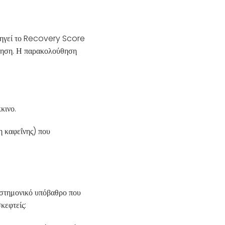
οδηγεί το Recovery Score
όνηση. Η παρακολούθηση
κινο.
η καφεΐνης) που
ιστημονικό υπόβαθρο που
κεφτείς: