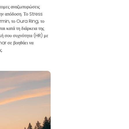
ντομες αναζωπυρώσεις
την απόδοση. Το Stress
rmin, το Oura Ring, το
ι κατά τη διάρκεια της
κή σου συχνότητα (HR) με
nar σε βοηθάει να
ς.