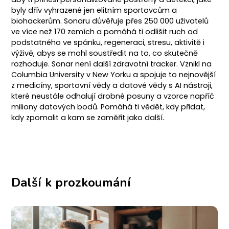
byly dřív vyhrazené jen elitním sportovcům a
biohackerům. Sonaru důvěřuje přes 250 000 uživatelů
ve více než 170 zemích a pomáhá ti odlišit ruch od
podstatného ve spánku, regeneraci, stresu, aktivitě i
výživě, abys se mohl soustředit na to, co skutečně
rozhoduje. Sonar není další zdravotní tracker. Vznikl na
Columbia University v New Yorku a spojuje to nejnovější
z medicíny, sportovní vědy a datové vědy s AI nástroji,
které neustále odhalují drobné posuny a vzorce napříč
miliony datových bodů. Pomáhá ti vědět, kdy přidat,
kdy zpomalit a kam se zaměřit jako další.
Další k prozkoumání