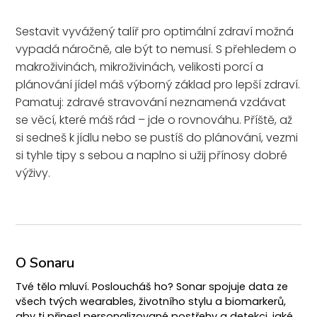
Sestavit vyvážený talíř pro optimální zdraví možná
vypadá náročně, ale být to nemusí. S přehledem o
makroživinách, mikroživinách, velikosti porcí a
plánování jídel máš výborný základ pro lepší zdraví.
Pamatuj: zdravé stravování neznamená vzdávat
se věcí, které máš rád – jde o rovnováhu. Příště, až
si sedneš k jídlu nebo se pustíš do plánování, vezmi
si tyhle tipy s sebou a naplno si užij přínosy dobré
výživy.
O Sonaru
Tvé tělo mluví. Posloucháš ho? Sonar spojuje data ze
všech tvých wearables, životního stylu a biomarkerů,
aby ti přinesl personalizované postřehy a detekci, jaké