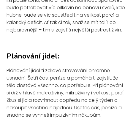
liší podle toho, čeho chceš dosáhnout. Sportovec
bude potřebovat víc bílkovin na obnovu svalů, kdo
hubne, bude se víc soustředit na velikost porcí a
kalorický deficit. Ať tak či tak, snaž se mít talíř co
nejbarevnější – tím si zajistíš největší pestrost živin.
Plánování jídel:
Plánování jídel ti zdravé stravování ohromně
usnadní. Šetří čas, peníze a pomáhá ti zajistit, že
tělo dostává všechno, co potřebuje. Při plánování
si drž v hlavě makroživiny, mikroživiny i velikost porcí.
Zkus si jídla rozvrhnout dopředu na celý týden a
nakoupit všechno najednou. Ušetříš čas, peníze a
snadno se vyhneš impulzivním nákupům.