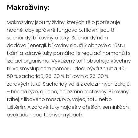
Makroživiny:
Makroživiny jsou ty živiny, kterých tělo potřebuje
hodně, aby správně fungovalo. Hlavní jsou tři:
sacharidy, bílkoviny a tuky. Sacharidy nám
dodávají energii, bílkoviny slouží k obnově a růstu
tkání a zdravé tuky pomáhají s regulací hormonů i s
izolací organismu. Vyvážený talíř obsahuje všechny
tři ve smysluplném poměru. Ideál bývá zhruba 40-
50 % sacharidů, 25-30 % bílkovin a 25-30 %
zdravých tuků. Sacharidy volíš z celozrnných zdrojů
– hnědá rýže, quinoa, celozrnné těstoviny. Bílkoviny
tahej z libového masa, ryb, vajec, tofu nebo
luštěnin. A zdravé tuky najdeš v ořeších, semínkách,
avokádu nebo tučných rybách.