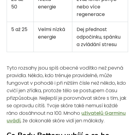
50
energie
nebo více
regenerace
5 až 25
Velmi nízká
Dej přednost
energie
odpočinku, spánku
a zvládání stresu
Tyto rozsahy jsou spíš obecné vodítko než pevná
pravidla. Někdo, kdo trénuje pravidelně, může
fungovat v pohodě i při nižším čísle než někdo, kdo
cvičí jen zřídka, protože tělo se postupem času
přizpůsobuje. Nejlepší je porovnávat skóre s tím, jak
se opravdu cítíš. Tvoje skóre také nemusí každé
ráno dosáhnout na 100. Mnoho
uživatelů Garminu
uvádí
, že dokonalé skóre vidí jen málokdy.