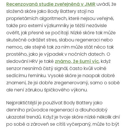
Recenzovaná studie zveřejněná v JMIR
uvádí, že
složená skóre jako Body Battery stojí na
proprietárních algoritmech, které nejsou veřejné,
takže pro externí výzkumníky je těžší nezávisle
ověřit, jak přesně se počítají. Nízké skóre tak může
skutečně odrážet stres, slabou regeneraci nebo
nemoc, ale stejně tak za ním může stát něco tak
prostého, jako je výpadek v nočních datech. O
sledování HRV je také
známo, že šumí víc
, když
senzor nesnímá čistý signál, často kvůli volně
sedícímu řemínku. Vysoké skóre je naopak dobré
znamení, že jsi dobře zregenerovaný, samo o sobě
ale není zárukou špičkového výkonu.
Nejpraktičtější je používat Body Battery jako
denního průvodce regenerací a dlouhodobý
ukazatel trendů. Když je tvoje skóre nízké několik dní
po sobě a zároveň se cítíš vyčerpaný, může to být