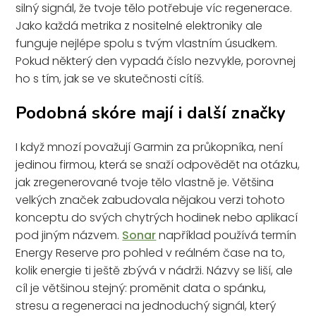
silný signál, že tvoje tělo potřebuje víc regenerace.
Jako každá metrika z nositelné elektroniky ale
funguje nejlépe spolu s tvým vlastním úsudkem.
Pokud některý den vypadá číslo nezvykle, porovnej
ho s tím, jak se ve skutečnosti cítíš.
Podobná skóre mají i další značky
I když mnozí považují Garmin za průkopníka, není
jedinou firmou, která se snaží odpovědět na otázku,
jak zregenerované tvoje tělo vlastně je. Většina
velkých značek zabudovala nějakou verzi tohoto
konceptu do svých chytrých hodinek nebo aplikací
pod jiným názvem.
Sonar
například používá termín
Energy Reserve pro pohled v reálném čase na to,
kolik energie ti ještě zbývá v nádrži. Názvy se liší, ale
cíl je většinou stejný: proměnit data o spánku,
stresu a regeneraci na jednoduchý signál, který