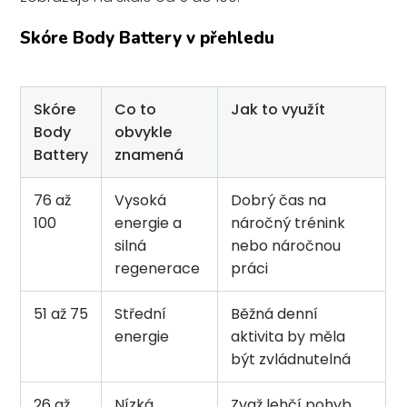
Skóre Body Battery v přehledu
Skóre
Co to
Jak to využít
Body
obvykle
Battery
znamená
76 až
Vysoká
Dobrý čas na
100
energie a
náročný trénink
silná
nebo náročnou
regenerace
práci
51 až 75
Střední
Běžná denní
energie
aktivita by měla
být zvládnutelná
26 až
Nízká
Zvaž lehčí pohyb