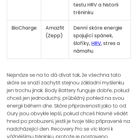
testu HRV a historii
tréninku
BioCharge
Amazfit
Denní skóre energie
(Zepp)
spojující spánek,
šlofíky,
HRV
, stres a
námahu
Nejsnáze se na to dá dívat tak, že všechna tato
skóre se snaží zachytit stejnou základní myšlenku
jen trochu jinak. Body Battery funguje dobře, pokud
chceš jen jednoduchý, průběžný pohled na svou
energii během dne. Skóre připravenosti jako to od
Oury jsou obvykle lepší, pokud chceš hlavně vědět
hned po probuzení, jestli je tvoje tělo připravené na
nadcházející den. Recovery Pro se víc kloní k
vážnějšímu tréninku, protože je postaveno