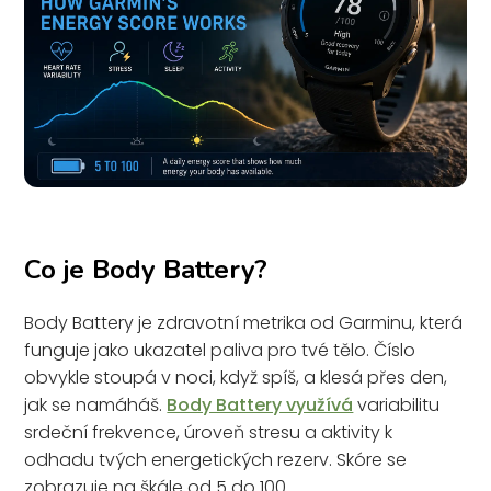
Co je Body Battery?
Body Battery je zdravotní metrika od Garminu, která
funguje jako ukazatel paliva pro tvé tělo. Číslo
obvykle stoupá v noci, když spíš, a klesá přes den,
jak se namáháš.
Body Battery využívá
variabilitu
srdeční frekvence, úroveň stresu a aktivity k
odhadu tvých energetických rezerv. Skóre se
zobrazuje na škále od 5 do 100.