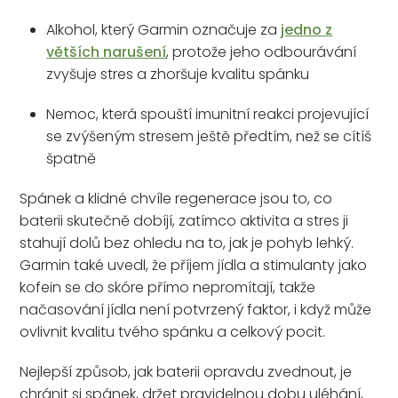
Alkohol, který Garmin označuje za
jedno z
větších narušení
, protože jeho odbourávání
zvyšuje stres a zhoršuje kvalitu spánku
Nemoc, která spouští imunitní reakci projevující
se zvýšeným stresem ještě předtím, než se cítíš
špatně
Spánek a klidné chvíle regenerace jsou to, co
baterii skutečně dobíjí, zatímco aktivita a stres ji
stahují dolů bez ohledu na to, jak je pohyb lehký.
Garmin také uvedl, že příjem jídla a stimulanty jako
kofein se do skóre přímo nepromítají, takže
načasování jídla není potvrzený faktor, i když může
ovlivnit kvalitu tvého spánku a celkový pocit.
Nejlepší způsob, jak baterii opravdu zvednout, je
chránit si spánek, držet pravidelnou dobu uléhání,