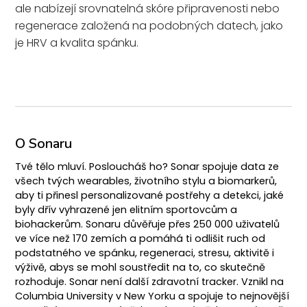
ale nabízejí srovnatelná skóre připravenosti nebo
regenerace založená na podobných datech, jako
je HRV a kvalita spánku.
O Sonaru
Tvé tělo mluví. Posloucháš ho? Sonar spojuje data ze
všech tvých wearables, životního stylu a biomarkerů,
aby ti přinesl personalizované postřehy a detekci, jaké
byly dřív vyhrazené jen elitním sportovcům a
biohackerům. Sonaru důvěřuje přes 250 000 uživatelů
ve více než 170 zemích a pomáhá ti odlišit ruch od
podstatného ve spánku, regeneraci, stresu, aktivitě i
výživě, abys se mohl soustředit na to, co skutečně
rozhoduje. Sonar není další zdravotní tracker. Vznikl na
Columbia University v New Yorku a spojuje to nejnovější