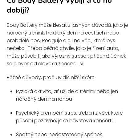
Co Body Battery vybíjí a co ho
dobíjí?
Body Battery může klesat z jasných důvodů, jako je
náročný trénink, hektický den na cestách nebo
probdělá noc. Reaguje ale i na věci, které bys
nečekal. Třeba běžná chvíle, jako je řízení auta,
může působit jako výrazný stresor, přičemž účinek
se člověk od člověka značně liší.
Běžné důvody, proč uvidíš nižší skóre:
Fyzická aktivita, ať už jde o trénink nebo jen
náročný den na nohou
Psychický a emoční stres, třeba i z věcí, které
působí pozitivně, jako návštěva koncertu
Špatný nebo nedostatečný spánek